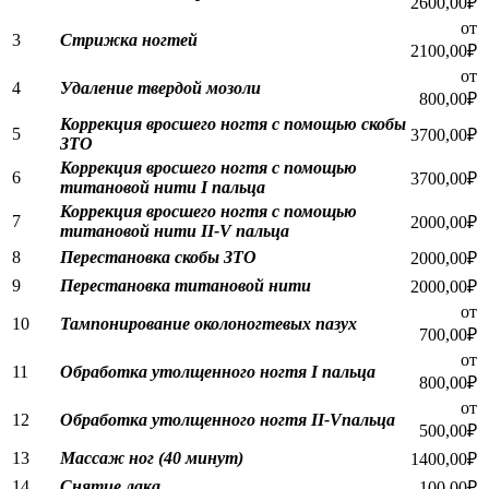
2600,00₽
от
3
Стрижка ногтей
2100,00₽
от
4
Удаление твердой мозоли
800,00₽
Коррекция вросшего ногтя с помощью скобы
5
3700,00₽
ЗТО
Коррекция вросшего ногтя с помощью
6
3700,00₽
титановой нити I пальца
Коррекция вросшего ногтя с помощью
7
2000,00₽
титановой нити II-V пальца
8
Перестановка скобы ЗТО
2000,00₽
9
Перестановка титановой нити
2000,00₽
от
10
Тампонирование околоногтевых пазух
700,00₽
от
11
Обработка утолщенного ногтя I пальца
800,00₽
от
12
Обработка утолщенного ногтя II-Vпальца
500,00₽
13
Массаж ног (40 минут)
1400,00₽
14
Снятие лака
100,00₽