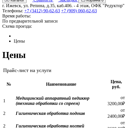
Каталог
Корзина
0
г. Ижевск, ул. Репина, д.35, каб.406. - 4 этаж, ОФК "Редуктор"
Телефоны:
+7 (3412) 90-62-63
+7 (909) 060-62-63
Время работы:
По предварительной записи
Схема проезда:
Цены
Цены
Прайс-лист на услуги
Цена,
№
Наименование
руб.
от
Медицинский аппаратный педикюр
1
(техника обработки со спреем)
3200,00₽
от
2
Гигиеническая обработка подошв
2400,00₽
от
2
Гигиеническая обработка ногтей