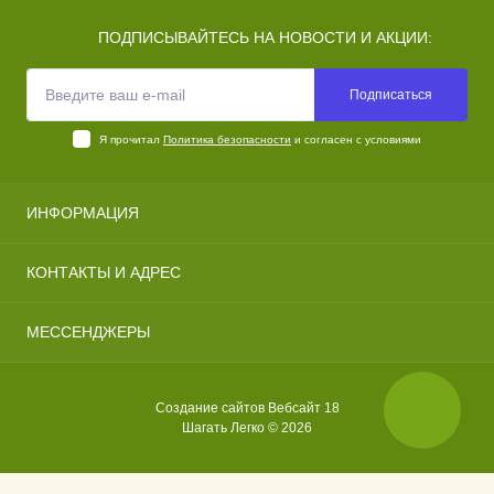
ПОДПИСЫВАЙТЕСЬ НА НОВОСТИ И АКЦИИ:
Подписаться
Я прочитал
Политика безопасности
и согласен с условиями
ИНФОРМАЦИЯ
Политика безопасности
КОНТАКТЫ И АДРЕС
Цены
Галерея
г. Ижевск, ул. Репина, д.35, каб.406. - 4 этаж, ОФК
МЕССЕНДЖЕРЫ
Контакты
"Редуктор"
Telegram
malina759@rambler.ru
Создание сайтов
Вебсайт 18
Viber
По предварительной записи
Шагать Легко © 2026
WhatsApp